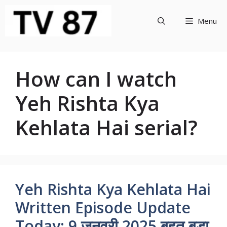
Skip
to
Menu
content
How can I watch
Yeh Rishta Kya
Kehlata Hai serial?
Yeh Rishta Kya Kehlata Hai
Written Episode Update
Today: 9 जनवरी 2025 बहुत बड़ा