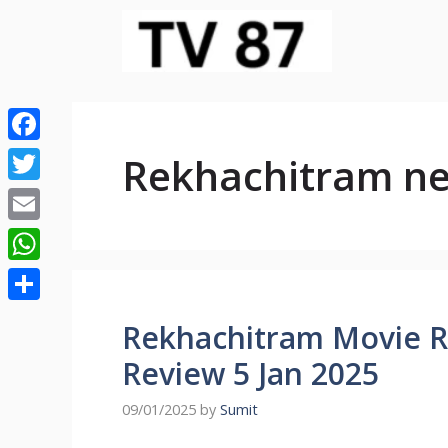
Skip
to
content
Facebook
Rekhachitram n
Twitter
Email
WhatsApp
Share
Rekhachitram Movie Re
Review 5 Jan 2025
09/01/2025
by
Sumit