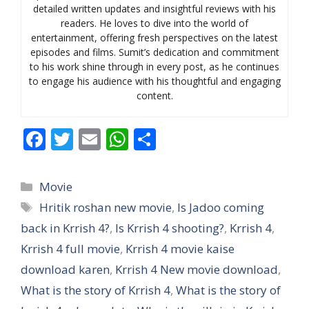
detailed written updates and insightful reviews with his
readers. He loves to dive into the world of
entertainment, offering fresh perspectives on the latest
episodes and films. Sumit’s dedication and commitment
to his work shine through in every post, as he continues
to engage his audience with his thoughtful and engaging
content.
F
T
E
W
S
ac
w
m
h
h
e
itt
ai
at
ar
Categories
Movie
b
er
l
s
e
Tags
Hritik roshan new movie
,
Is Jadoo coming
o
A
back in Krrish 4?
,
Is Krrish 4 shooting?
,
Krrish 4
,
o
p
Krrish 4 full movie
,
Krrish 4 movie kaise
k
p
download karen
,
Krrish 4 New movie download
,
What is the story of Krrish 4
,
What is the story of